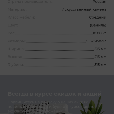
Страна производитель:
Россия
Материал:
Искусственный камень
Класс мебели:
Средний
Цвет:
(Ваниль)
Вес:
10.00 кг
Размеры:
515х515х213
Ширина:
515 мм
Высота:
213 мм
Глубина:
515 мм
Всегда в курсе скидок и акций
Подпишитесь на расылку о наших акциях,
новинках и новостях и будьте в курсе наших
эксклюзивных предложений!