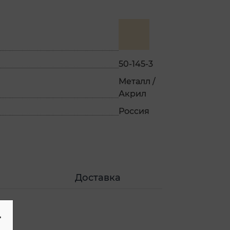
50-145-3
Металл /
Акрил
Россия
Доставка
-