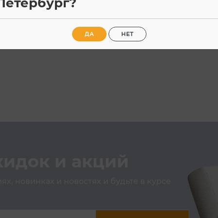
Петербург?
ДА
НЕТ
0°
кидок и акций
х, новинках и новостях и будьте в курсе