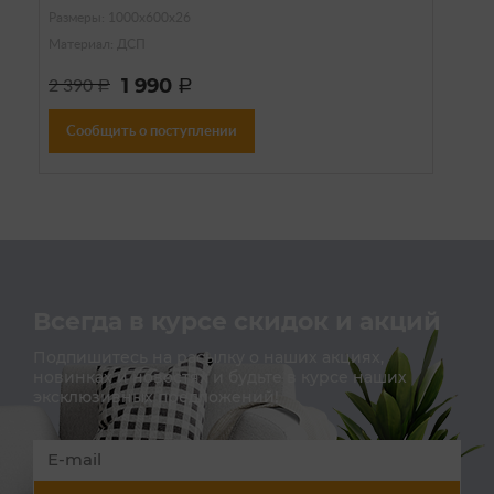
Размеры: 1000х600х26
Материал: ДСП
1 990
2 390
a
a
Сообщить о поступлении
Всегда в курсе скидок и акций
Подпишитесь на расылку о наших акциях,
новинках и новостях и будьте в курсе наших
эксклюзивных предложений!