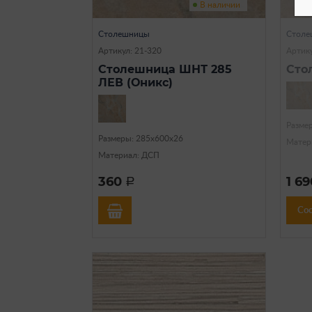
В наличии
Столешницы
Столе
Артикул: 21-320
Артику
Столешница ШНТ 285
Сто
ЛЕВ (Оникс)
Разме
Размеры: 285х600х26
Матер
Материал: ДСП
360
1 6
a
Со