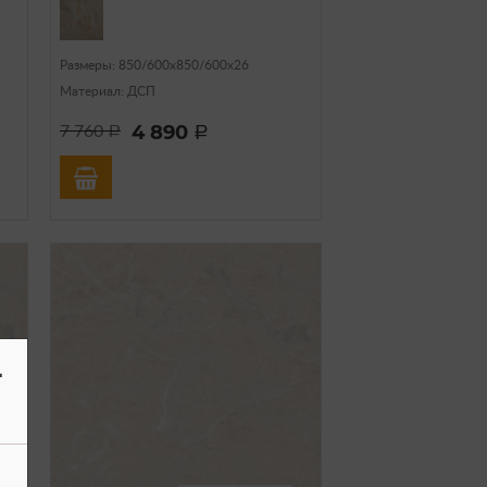
Размеры: 850/600х850/600х26
Материал: ДСП
4 890
7 760
a
a
-