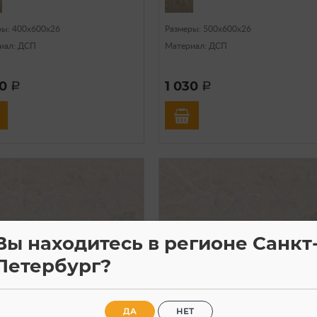
ры: 400х600х26
Размеры: 500х600х26
иал: ДСП
Материал: ДСП
90
1 030
a
a
Вы находитесь в регионе Санкт
Петербург?
ДА
НЕТ