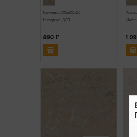
Размеры: 300х600х26
Разме
Материал: ДСП
Матер
890
1 0
a