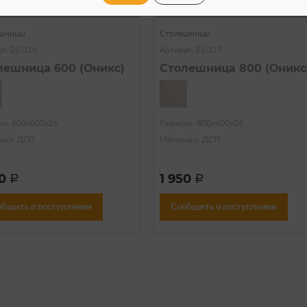
Нет в наличии
Нет в наличии
шницы
Столешницы
л: 21-316
Артикул: 21-317
лешница 600 (Оникс)
Столешница 800 (Оникс
ры: 600х600х26
Размеры: 800х600х26
иал: ДСП
Материал: ДСП
90
1 950
a
a
общить о поступлении
Сообщить о поступлении