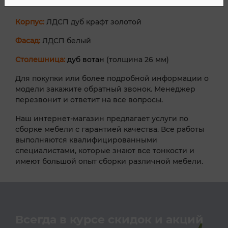
Габариты (шхвхг): 2000х600х2150 мм
Корпус:
ЛДСП дуб крафт золотой
Фасад:
ЛДСП белый
Столешница:
дуб вотан
(толщина 26 мм)
Для покупки или более подробной информации о
модели закажите обратный звонок. Менеджер
перезвонит и ответит на все вопросы.
Наш интернет-магазин предлагает услуги по
сборке мебели с гарантией качества. Все работы
выполняются квалифицированными
специалистами, которые знают все тонкости и
имеют большой опыт сборки различной мебели.
Всегда в курсе скидок и акций