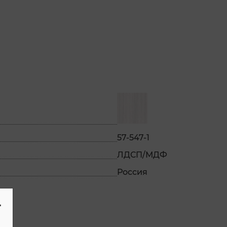
57-547-1
ЛДСП/МДФ
Россия
-