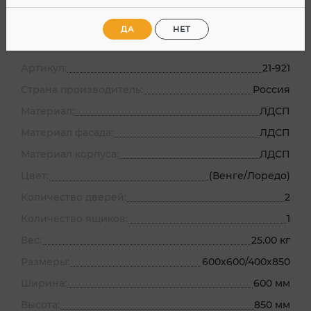
Характеристики
Отзывы
ДА
НЕТ
Артикул:
21-921
Страна производитель:
Россия
Материал:
ЛДСП
Материал фасада:
ЛДСП
Материал корпуса:
ЛДСП
Цвет:
(Венге/Лоредо)
Количество дверей:
2
Количество ящиков:
1
Вес:
25.00 кг
Размеры:
600х600/400х850
Ширина:
600 мм
Высота:
850 мм