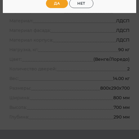
Артикул:
21-905
ДА
НЕТ
Страна производитель:
Россия
Материал:
ЛДСП
Материал фасада:
ЛДСП
Материал корпуса:
ЛДСП
Нагрузка, кг:
90 кг
Цвет:
(Венге/Лоредо)
Количество дверей:
2
Вес:
14.00 кг
Размеры:
800х290х700
Ширина:
800 мм
Высота:
700 мм
Глубина:
290 мм