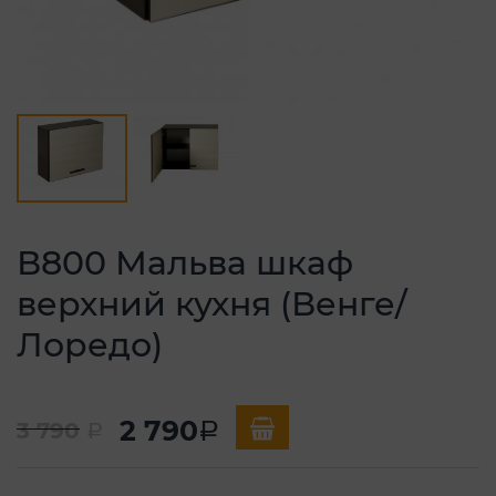
В800 Мальва шкаф
верхний кухня (Венге/
Лоредо)
2 790
3 790
a
a