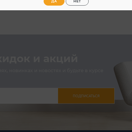
ДА
НЕТ
кидок и акций
х, новинках и новостях и будьте в курсе
ПОДПИСАТЬСЯ