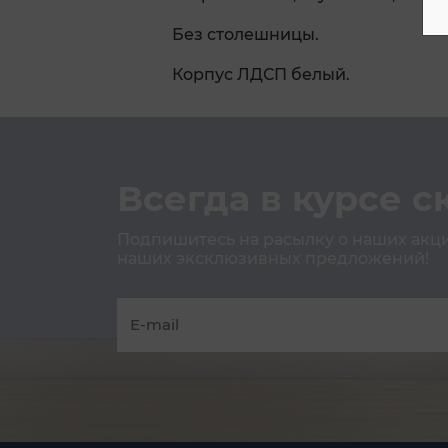
Без столешницы.
Корпус ЛДСП белый.
Всегда в курсе с
Подпишитесь на расылку о наших акция
наших эксклюзивных предложений!