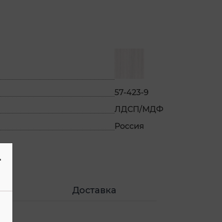
57-423-9
ЛДСП/МДФ
Россия
-
Доставка