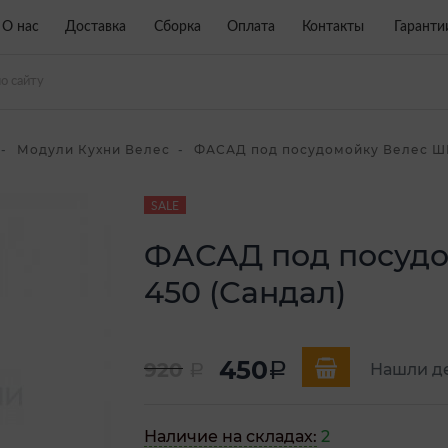
О нас
Доставка
Сборка
Оплата
Контакты
Гаранти
Модули Кухни Велес
ФАСАД под посудомойку Велес ШН
SALE
ФАСАД под посуд
450 (Сандал)
450
920
a
Нашли д
a
Наличие на складах:
2