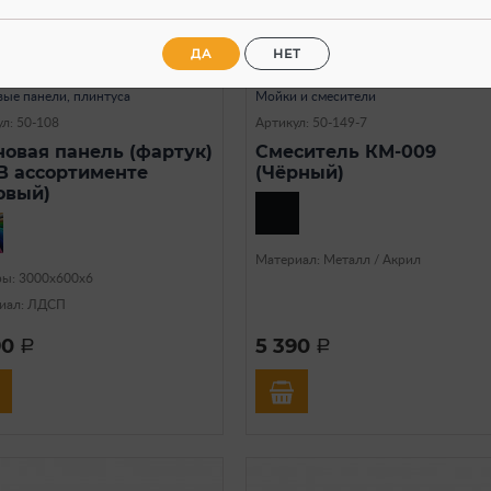
В наличии
В наличии
ДА
НЕТ
вые панели, плинтуса
Мойки и смесители
л: 50-108
Артикул: 50-149-7
новая панель (фартук)
Смеситель КМ-009
(В ассортименте
(Чёрный)
овый)
Материал: Металл / Акрил
ры: 3000х600х6
иал: ЛДСП
90
5 390
a
a