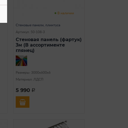
В наличии
Стеновые панели, плинтуса
Артикул: 50-108-3
Стеновая панель (фартук)
3м (В ассортименте
глянец)
Размеры: 3000х600х6
Материал: ЛДСП
5 990
a