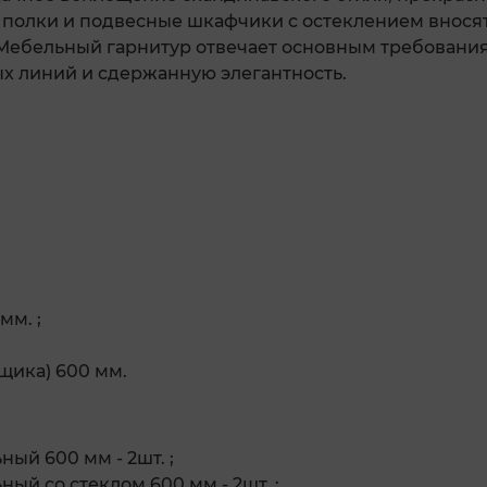
полки и подвесные шкафчики с остеклением вносят
 Мебельный гарнитур отвечает основным требовани
х линий и сдержанную элегантность.
мм. ;
щика) 600 мм.
ый 600 мм - 2шт. ;
ый со стеклом 600 мм - 2шт. ;