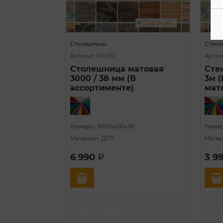
В наличии
Столешницы
Стено
Артикул: 50-152
Артику
Столешница матовая
Сте
3000 / 38 мм (В
3м 
ассортименте)
мат
Размеры: 3000х600х38
Разме
Материал: ДСП
Матер
6 990
3 9
a