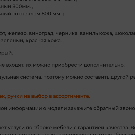
ный 800мм. ;
ый со стеклом 800 мм. ;
фт, железо, виноград, черника, ваниль кожа, шокола
-зеленый, красная кожа.
ерый.
не входят, их можно приобрести дополнительно.
дульная система, поэтому можно составить другой 
к, ручки на выбор в ассортименте.
ной информации о модели закажите обратный звоно
ет услуги по сборке мебели с гарантией качества. 
тами, которые знают все тонкости и имеют большо