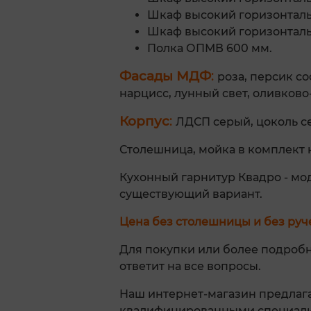
Шкаф высокий горизонталь
Шкаф высокий горизонтальн
Полка ОПМВ 600 мм.
Фасады МДФ
:
роза, персик со
нарцисс, лунный свет, оливково
Корпус
:
ЛДСП серый, цоколь с
Столешница, мойка в комплект 
Кухонный гарнитур Квадро - мо
существующий вариант.
Цена без столешницы и без руче
Для покупки или более подроб
ответит на все вопросы.
Наш интернет-магазин предлага
квалифицированными специалис