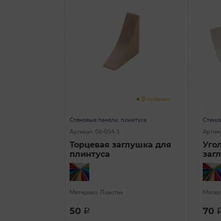
В наличии
Стеновые панели, плинтуса
Стено
Артикул: 06-054-1
Артику
Торцевая заглушка для
Уго
плинтуса
заг
Материал: Пластик
Матер
50
70
a