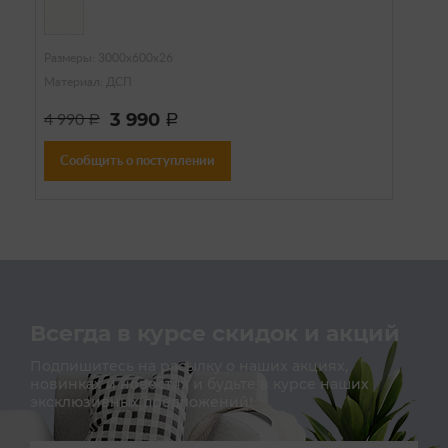
Размеры: 3000х600х26
Материал: ДСП
3 990
4 990
a
a
Сообщить о поступлении
Всегда в курсе скидок и акций
Подпишитесь на расылку о наших акциях,
новинках и новостях и будьте в курсе наших
эксклюзивных предложений!