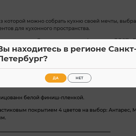
з которой можно собрать кухню своей мечты, выбр
нтов для кухонного пространства.
 с тиснением «Древесные поры», фасады из ЛДСП «Гр
Вы находитесь в регионе Санкт
Gloss» «Ваниль», «Белый»; стеклостворка.
Петербург?
00, ШН600, ШНН800.
400 узкий, ШВС600, ШВ600.
ДА
НЕТ
20 мм.
лицованн белой финиш-пленкой.
стиковым покрытием 4 цветов на выбор: Антарес, 
мм.
______________________________________________