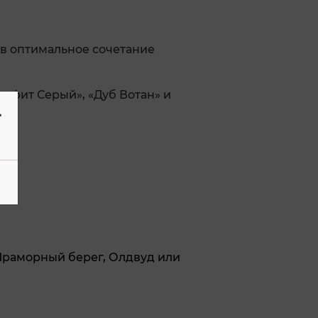
ав оптимальное сочетание
афит Серый», «Дуб Вотан» и
-
Мраморный берег, Олдвуд или