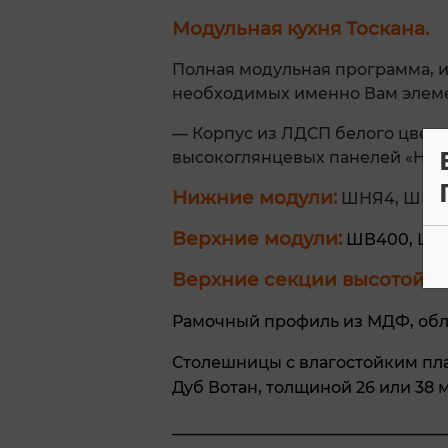
Модульная кухня Тоскана.
Полная модульная программа, и
необходимых именно Вам элеме
— Корпус из ЛДСП белого цвета
высокоглянцевых панелей «High 
Нижние модули:
ШНЯ4, ШНД6
Верхние модули:
ШВ400, ШВГ
Верхние секции высотой 9
Рамочный профиль из МДФ, об
Столешницы с влагостойким пла
Дуб Вотан, толщиной 26 или 38 
__________________________________