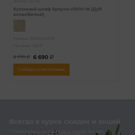
Артикул: 21-932
Кухонный шкаф Брауни н1000-1я (Дуб
вотан/Белый)
Размеры: 1000х600х830
Материал: ЛДСП
6 690
8 990
a
a
Сообщить о поступлении
Всегда в курсе скидок и акций
Подпишитесь на расылку о наших акциях,