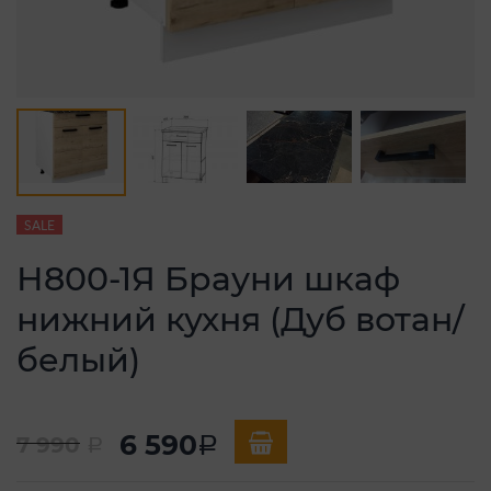
SALE
Н800-1Я Брауни шкаф
нижний кухня (Дуб вотан/
белый)
6 590
7 990
a
a