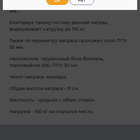
ДА
НЕТ
которыми проложен пенополиуретан шириной 40
мм.
Благодаря такому составу данный матрац
выдерживает нагрузку до 150 кг.
Также по периметру матраса проложен слой ППУ
30 мм.
Наполенние -пружинный блок боннель,
термовойлок 500, ППУ 30 мм
Чехол матраса- жаккард.
Общая высота матраса - 21 см.
Жесткость - средняя с обоих сторон
Нагрузка - 150 кг на спальное место.