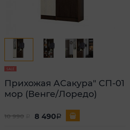
SALE
Прихожая АСакура" СП-01
мор (Венге/Лоредо)
8 490
10 990
a
a