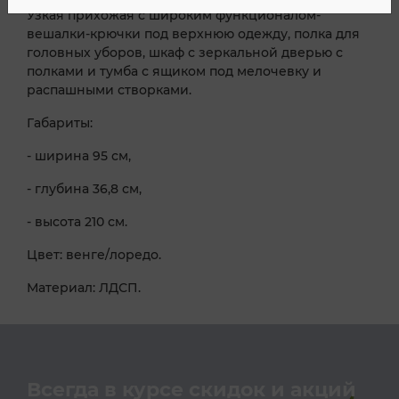
Узкая прихожая с широким функционалом-
вешалки-крючки под верхнюю одежду, полка для
головных уборов, шкаф с зеркальной дверью с
полками и тумба с ящиком под мелочевку и
распашными створками.
Габариты:
- ширина 95 см,
- глубина 36,8 см,
- высота 210 см.
Цвет: венге/лоредо.
Материал: ЛДСП.
Всегда в курсе скидок и акций