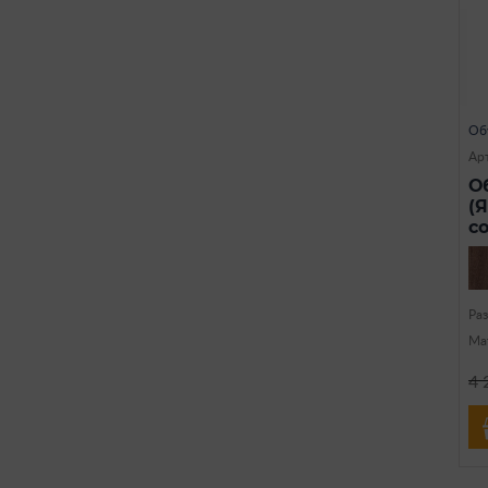
Об
Арт
О
(
с
Ра
Ма
4 