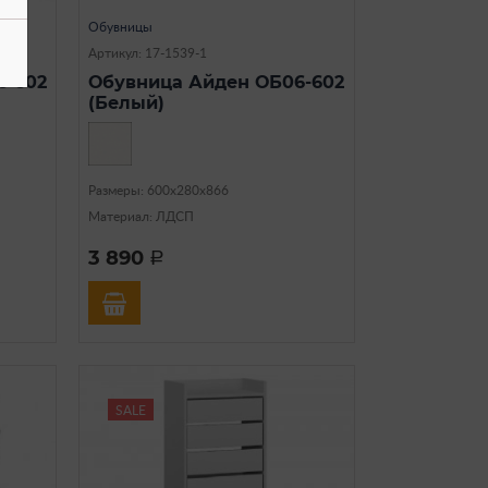
Обувницы
Артикул: 17-1539-1
6-602
Обувница Айден ОБ06-602
(Белый)
Размеры: 600х280х866
Материал: ЛДСП
3 890
a
SALE