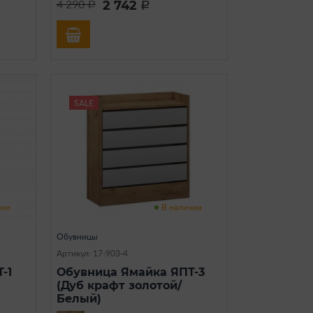
2 742
4 290
a
a
SALE
чии
В наличии
Обувницы
Артикул: 17-903-4
-1
Обувница Ямайка ЯПТ-3
(Дуб крафт золотой/
Белый)