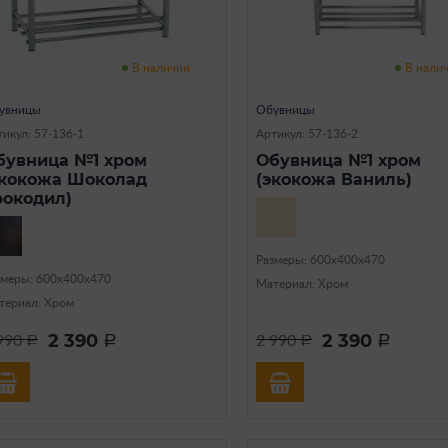
В наличии
В нали
увницы
Обувницы
икул: 57-136-1
Артикул: 57-136-2
бувница №1 хром
Обувница №1 хром
экокожа Шоколад
(экокожа Ваниль)
рокодил)
Размеры: 600х400х470
змеры: 600х400х470
Материал: Хром
териал: Хром
2 390
2 390
990
2 990
a
a
a
a