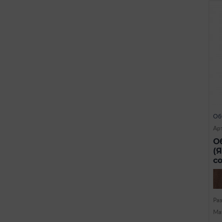
Об
Арт
О
(
с
Ра
Ма