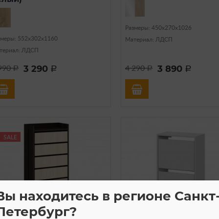
Размеры: 450х270х1026
змеры: 552х302х1160
Материал: ЛДСП
териал: ЛДСП
3 290
3 890
990
4 290
a
a
a
a
SALE
Вы находитесь в регионе Санкт
Петербург?
В наличии
В нали