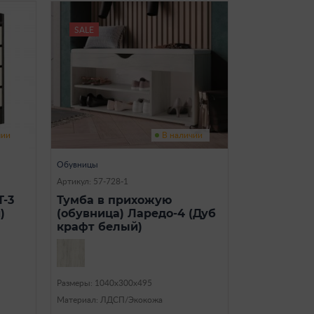
SALE
чии
В наличии
Обувницы
Артикул: 57-728-1
-3
Тумба в прихожую
)
(обувница) Ларедо-4 (Дуб
крафт белый)
Размеры: 1040х300х495
Материал: ЛДСП/Экокожа