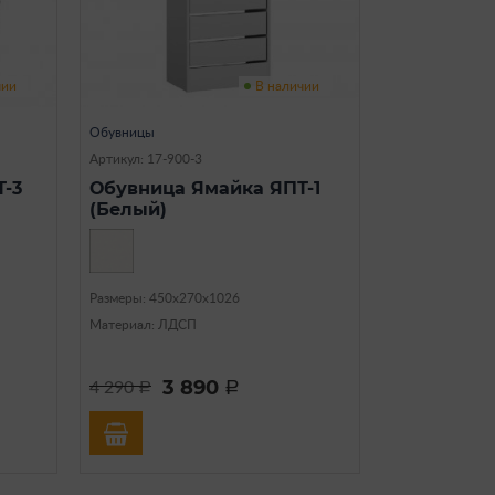
чии
В наличии
Обувницы
Артикул: 17-900-3
-3
Обувница Ямайка ЯПТ-1
(Белый)
Размеры: 450х270х1026
Материал: ЛДСП
3 890
4 290
a
a