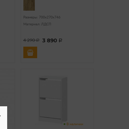
Размеры: 700х270х746
Материал: ЛДСП
3 890
4 290
a
a
-
чии
В наличии