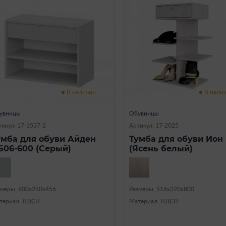
В наличии
В нали
увницы
Обувницы
тикул: 17-1537-2
Артикул: 17-2025
умба для обуви Айден
Тумба для обуви Ион
Б06-600 (Серый)
(Ясень белый)
змеры: 600х280х456
Размеры: 516х320х800
териал: ЛДСП
Материал: ЛДСП