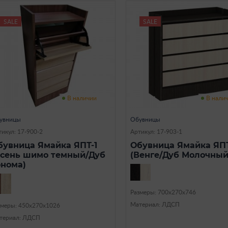
SALE
SALE
В наличии
В нали
увницы
Обувницы
икул: 17-900-2
Артикул: 17-903-1
бувница Ямайка ЯПТ-1
Обувница Ямайка ЯПТ
Ясень шимо темный/Дуб
(Венге/Дуб Молочный
онома)
Размеры: 700х270х746
Материал: ЛДСП
змеры: 450х270х1026
териал: ЛДСП