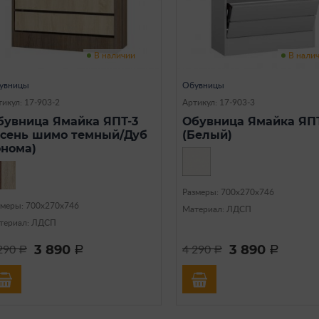
В наличии
В нали
увницы
Обувницы
икул: 17-903-2
Артикул: 17-903-3
бувница Ямайка ЯПТ-3
Обувница Ямайка ЯПТ
Ясень шимо темный/Дуб
(Белый)
онома)
Размеры: 700х270х746
змеры: 700х270х746
Материал: ЛДСП
териал: ЛДСП
3 890
3 890
290
4 290
a
a
a
a