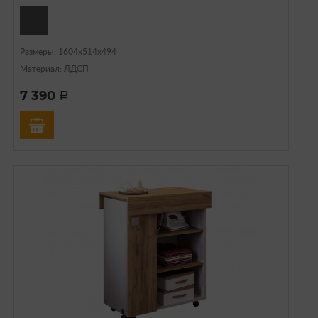
Размеры: 1604х514х494
Материал: ЛДСП
7 390
a