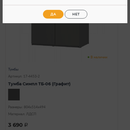
ДА
НЕТ
В наличии
Тумбы
Артикул: 17-4453-2
Тумба Симпл ТБ-06 (Графит)
Размеры: 804х514х494
Материал: ЛДСП
3 690
a