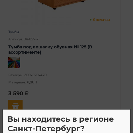
В наличии
Тумбы
Артикул: 04-029-7
Тумба под вешалку обувная № 125 (В
ассортименте)
Размеры: 600х390х470
Материал: ЛДСП
3 590
a
Вы находитесь в регионе
Санкт-Петербург?