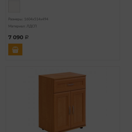
Размеры: 1604х514х494
Материал: ЛДСП
7 090
a