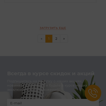
ЗАГРУЗИТЬ ЕЩЕ
(current)
«
1
2
»
Всегда в курсе скидок и акций
Подпишитесь на расылку о наших акциях,
новинках и новостях и будьте в курсе наших
эксклюзивных предложений!