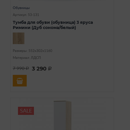
Обувницы
Артикул: 53-131
Тумба для обуви (обувница) 3 яруса
Римини (Дуб сонома/белый)
Размеры: 552х302х1160
Материал: ЛДСП
3 290
7 990
a
a
SALE