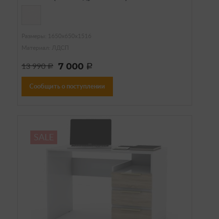
Размеры: 1650х650х1516
Материал: ЛДСП
7 000
13 990
a
a
Сообщить о поступлении
SALE