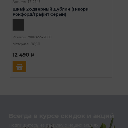
Артикул: 17-2543
Шкаф 2х-дверный Дублин (Гикори
Рокфорд/Графит Серый)
Размеры: 900х466х2030
Материал: ЛДСП
12 490
a
Всегда в курсе скидок и акций
Подпишитесь на расылку о наших акциях,