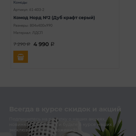
Комоды
Артикул: 61-403-2
Комод Норд №2 (Дуб крафт серый)
Размеры: 804х400х990
Материал: ЛДСП
4 990
7 290
a
a
Всегда в курсе скидок и акций
Подпишитесь на расылку о наших акциях,
новинках и новостях и будьте в курсе наших
эксклюзивных предложений!