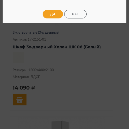
ДА
НЕТ
В наличии
3-х створчатые (3-х дверные)
Артикул: 17-2151-01
Шкаф 3х-дверный Хелен ШК 06 (Белый)
Размеры: 1200х460х2100
Материал: ЛДСП
14 090
a