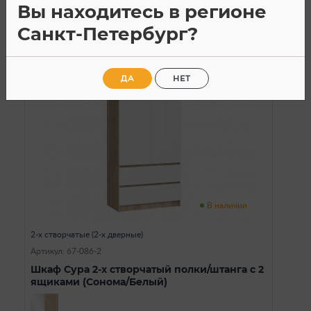
Вы находитесь в регионе
Санкт-Петербург?
SALE
ДА
НЕТ
В наличии
2-х створчатые (2-х дверные)
Артикул: 67-086-2
Шкаф Сура 2-х створчатый полки/штанга с 2
ящиками (Сонома/Белый)