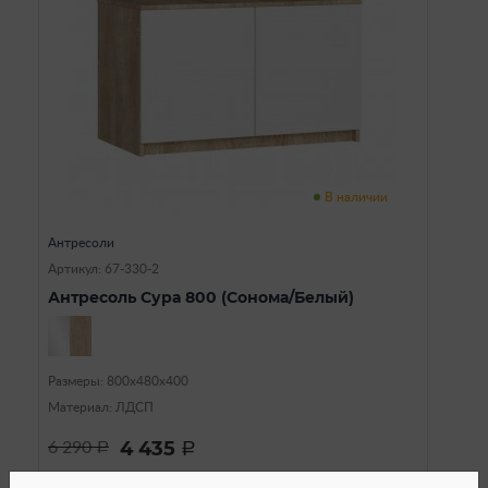
В наличии
Антресоли
Артикул: 67-330-2
Антресоль Сура 800 (Сонома/Белый)
Размеры: 800х480х400
Материал: ЛДСП
4 435
6 290
a
a