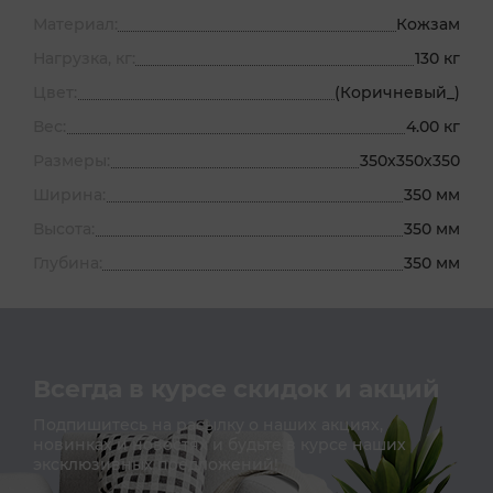
Материал:
Кожзам
Нагрузка, кг:
130 кг
Цвет:
(Коричневый_)
Вес:
4.00 кг
Размеры:
350х350х350
Ширина:
350 мм
Высота:
350 мм
Глубина:
350 мм
Всегда в курсе скидок и акций
Подпишитесь на расылку о наших акциях,
новинках и новостях и будьте в курсе наших
эксклюзивных предложений!