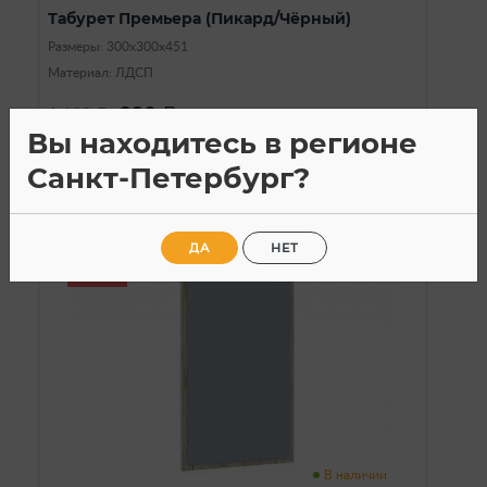
Табурет Премьера (Пикард/Чёрный)
Размеры: 300х300х451
Материал: ЛДСП
990
1 190
a
a
Вы находитесь в регионе
Санкт-Петербург?
ДА
НЕТ
SALE
В наличии