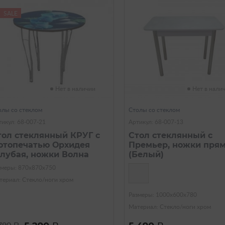
SALE
Нет в наличии
Нет в нали
олы со стеклом
Столы со стеклом
тикул: 68-007-21
Артикул: 68-007-13
тол стеклянный КРУГ с
Стол стеклянный с
отопечатью Орхидея
Премьер, ножки пря
олубая, ножки Волна
(Белый)
змеры: 870х870х750
териал: Стекло/ноги хром
Размеры: 1000х600х780
Материал: Стекло/ноги хром