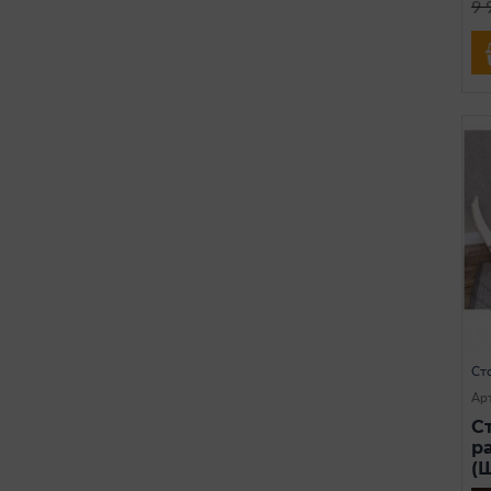
9 
Ст
Арт
С
р
(