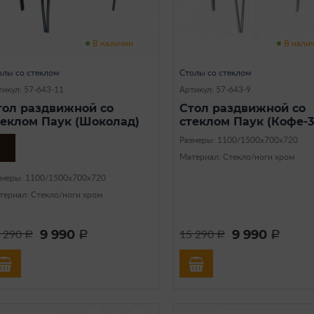
В наличии
В нали
олы со стеклом
Столы со стеклом
тикул: 57-643-11
Артикул: 57-643-9
тол раздвижной со
Стол раздвижной со
теклом Паук (Шоколад)
стеклом Паук (Кофе-3
Размеры: 1100/1500х700х720
Материал: Стекло/ноги хром
змеры: 1100/1500х700х720
териал: Стекло/ноги хром
9 990
9 990
 290
15 290
a
a
a
a