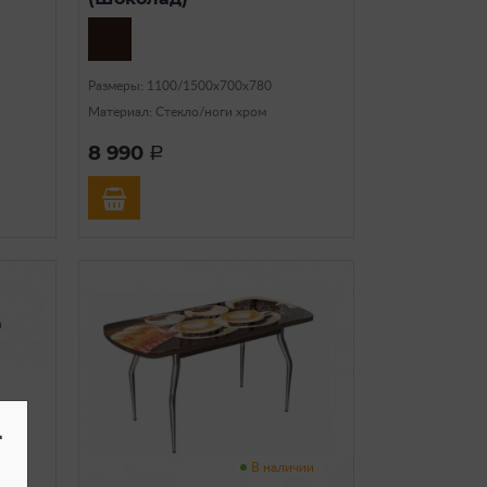
Размеры: 1100/1500х700х780
Материал: Стекло/ноги хром
8 990
a
-
чии
В наличии