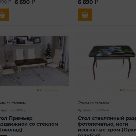
6 690
6 690
990
a
a
a
В наличии
В нали
олы со стеклом
Столы со стеклом
икул: 68-009-2
Артикул: 57-199-4
тол Премьер
Стол стеклянный разд
аздвижной со стеклом
фотопечатью, ноги
Шоколад)
изогнутые хром (Орх
голубая)