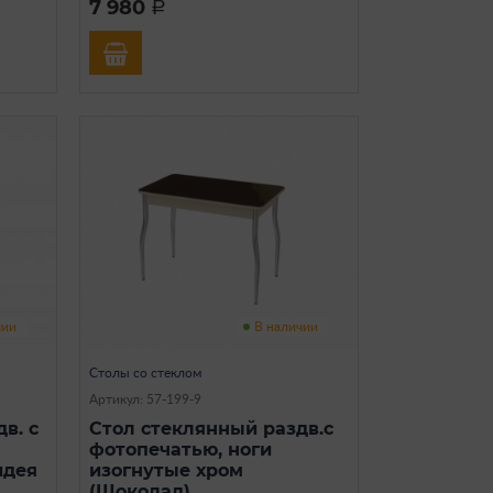
7 980
a
чии
В наличии
Столы со стеклом
Артикул: 57-199-9
в. с
Стол стеклянный раздв.с
фотопечатью, ноги
идея
изогнутые хром
(Шоколад)