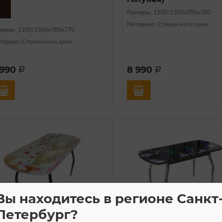
Размеры: 1100/1500х700х780
Материал: Стекло/ноги хром
змеры: 1100/1500х700х770
териал: Стекло/ноги хром
 990
8 990
a
a
Вы находитесь в регионе Санкт
Петербург?
В наличии
В нали