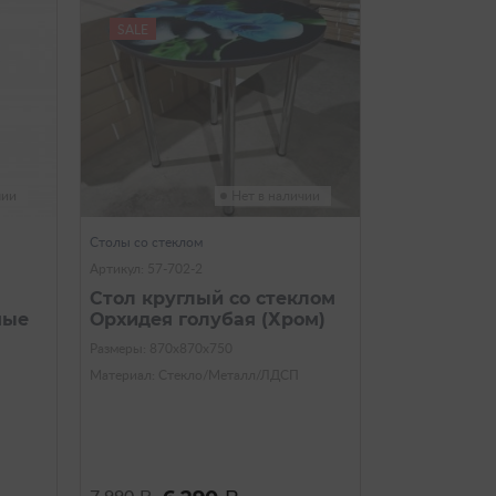
SALE
чии
Нет в наличии
Столы со стеклом
Артикул: 57-702-2
Стол круглый со стеклом
мые
Орхидея голубая (Хром)
Размеры: 870х870х750
Материал: Стекло/Металл/ЛДСП