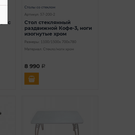
Столы со стеклом
Артикул: 57-200-2
в. с
Стол стеклянный
раздвижной Кофе-3, ноги
изогнутые хром
Размеры: 1100/1500х 700х780
Материал: Стекло/ноги хром
8 990
a