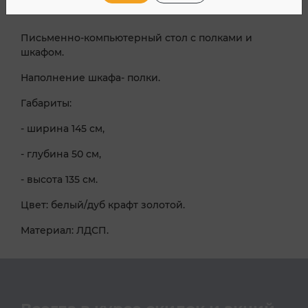
Письменно-компьютерный стол с полками и
шкафом.
Наполнение шкафа- полки.
Габариты:
- ширина 145 см,
- глубина 50 см,
- высота 135 см.
Цвет: белый/дуб крафт золотой.
Материал: ЛДСП.