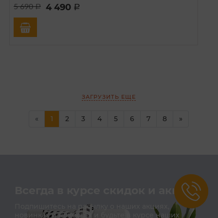
4 490
5 690
a
a
ЗАГРУЗИТЬ ЕЩЕ
(current)
«
1
2
3
4
5
6
7
8
»
Всегда в курсе скидок и акций
Подпишитесь на расылку о наших акциях,
новинках и новостях и будьте в курсе наших