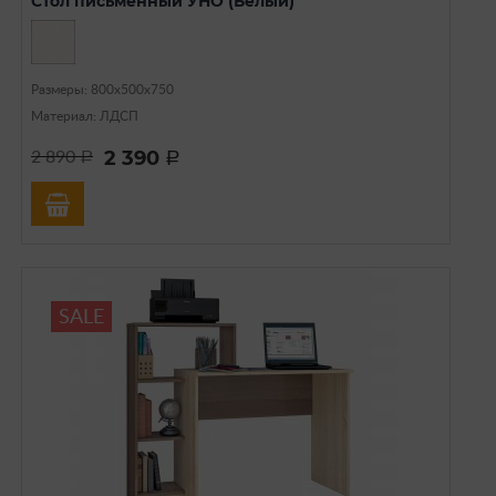
Стол письменный УНО (Белый)
Размеры: 800х500х750
Материал: ЛДСП
2 390
2 890
a
a
SALE