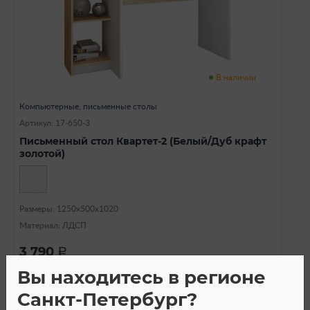
В наличии
Компьютерные, письменные столы
Артикул: 17-650-3
Письменный стол Квартет-2 (Белый/Дуб крафт
золотой)
Размеры: 1250х500х1020
Материал: ЛДСП
3 790
a
Вы находитесь в регионе
Санкт-Петербург?