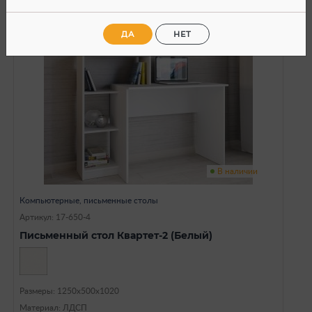
ДА
НЕТ
SALE
В наличии
Компьютерные, письменные столы
Артикул: 17-650-4
Письменный стол Квартет-2 (Белый)
Размеры: 1250х500х1020
Материал: ЛДСП