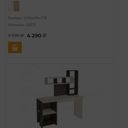
Размеры: 1200х600х750
Материал: ЛДСП
4 290
5 190
a
a