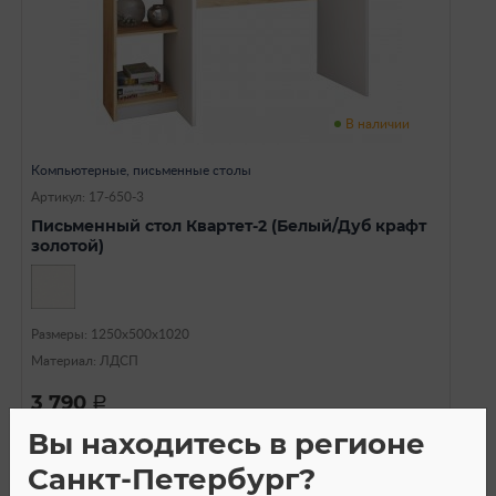
В наличии
Компьютерные, письменные столы
Артикул: 17-650-3
Письменный стол Квартет-2 (Белый/Дуб крафт
золотой)
Размеры: 1250х500х1020
Материал: ЛДСП
3 790
a
Вы находитесь в регионе
Санкт-Петербург?