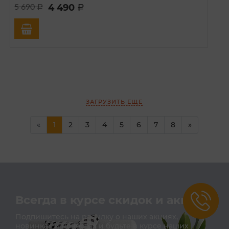
4 490
5 690
a
a
ЗАГРУЗИТЬ ЕЩЕ
(current)
«
1
2
3
4
5
6
7
8
»
Всегда в курсе скидок и акций
Подпишитесь на расылку о наших акциях,
новинках и новостях и будьте в курсе наших