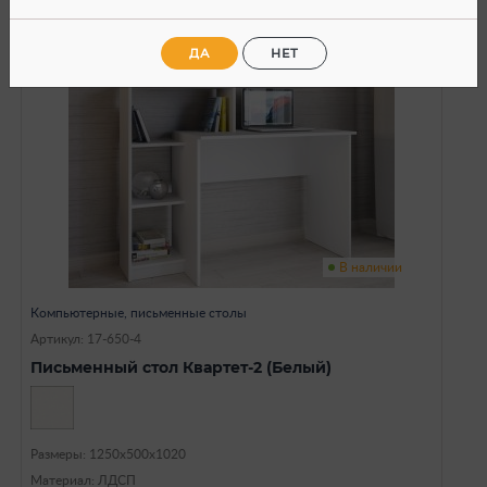
ДА
НЕТ
SALE
В наличии
Компьютерные, письменные столы
Артикул: 17-650-4
Письменный стол Квартет-2 (Белый)
Размеры: 1250х500х1020
Материал: ЛДСП