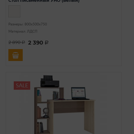
Стол письменный УНО (Белый)
Размеры: 800х500х750
Материал: ЛДСП
2 390
2 890
a
a
SALE