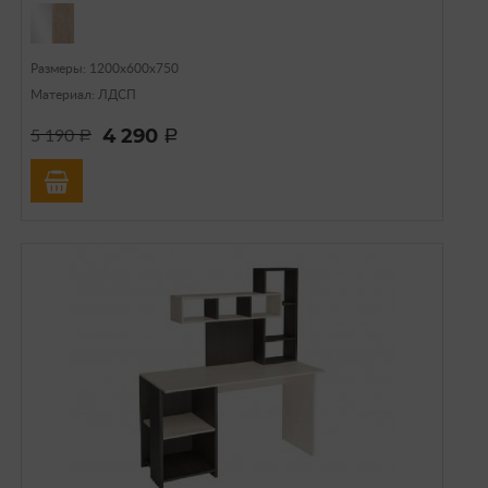
Размеры: 1200х600х750
Материал: ЛДСП
4 290
5 190
a
a