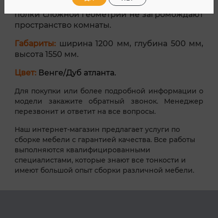
смотрится в любом интерьере. Открытые
полки сложной геометрии не загромождают
пространство комнаты.
Габариты:
ширина 1200 мм, глубина 500 мм,
высота 1550 мм.
Цвет:
Венге/Дуб атланта.
Для покупки или более подробной информации о
модели закажите обратный звонок. Менеджер
перезвонит и ответит на все вопросы.
Наш интернет-магазин предлагает услуги по
сборке мебели с гарантией качества. Все работы
выполняются квалифицированными
специалистами, которые знают все тонкости и
имеют большой опыт сборки различной мебели.