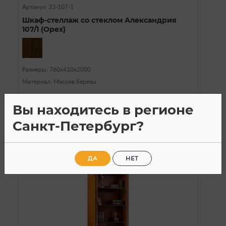
Артикул: 33-107-1
Шкаф-стеллаж со стеклом Александрия
107/1 (Орех)
Размеры: 760х410х2000
Материал: Массив березы
78 990
a
Вы находитесь в регионе
Санкт-Петербург?
ДА
НЕТ