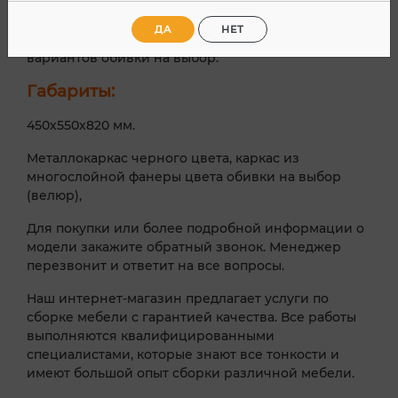
дополнит интерьер квартиры, загородного дома
или дачи. Каркас выполнен из многослойной
ДА
НЕТ
фанеры, опоры металлические. Несколько
вариантов обивки на выбор.
Габариты:
450х550х820 мм.
Металлокаркас черного цвета, каркас из
многослойной фанеры цвета обивки на выбор
(велюр),
Для покупки или более подробной информации о
модели закажите обратный звонок. Менеджер
перезвонит и ответит на все вопросы.
Наш интернет-магазин предлагает услуги по
сборке мебели с гарантией качества. Все работы
выполняются квалифицированными
специалистами, которые знают все тонкости и
имеют большой опыт сборки различной мебели.