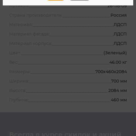
Артикул:
26-118-09
Страна производитель:
Россия
Материал:
ЛДСП
Материал фасада:
ЛДСП
Материал корпуса:
ЛДСП
Цвет:
(Зеленый)
Вес:
46.00 кг
Размеры:
700х460х2084
Ширина:
700 мм
Высота:
2084 мм
Глубина:
460 мм
Всегда в курсе скидок и акций