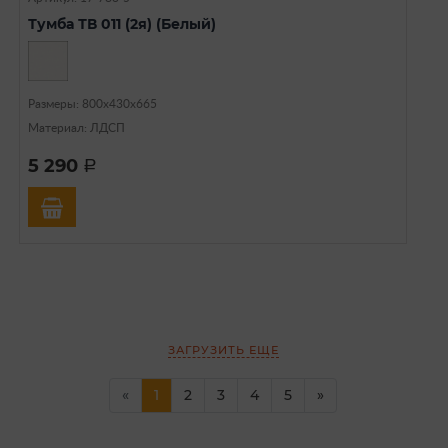
Тумба ТВ 011 (2я) (Белый)
Размеры: 800х430х665
Материал: ЛДСП
5 290
a
ЗАГРУЗИТЬ ЕЩЕ
(current)
«
1
2
3
4
5
»