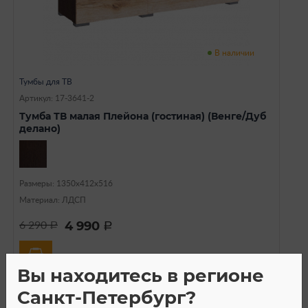
В наличии
Тумбы для ТВ
Артикул: 17-3641-2
Тумба ТВ малая Плейона (гостиная) (Венге/Дуб
делано)
Размеры: 1350х412х516
Материал: ЛДСП
4 990
6 290
a
a
Вы находитесь в регионе
Санкт-Петербург?