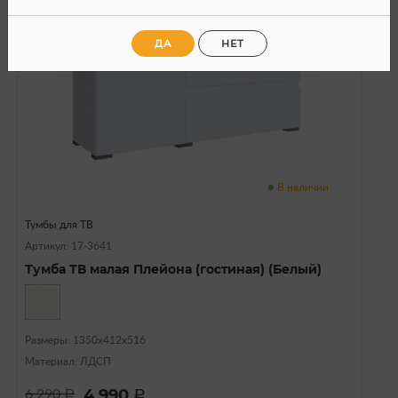
ДА
НЕТ
В наличии
Тумбы для ТВ
Артикул: 17-3641
Тумба ТВ малая Плейона (гостиная) (Белый)
Размеры: 1350х412х516
Материал: ЛДСП
4 990
6 290
a
a