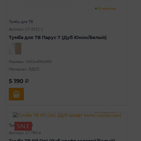
В наличии
Тумбы для ТВ
Артикул: 17-3521-1
Тумба для ТВ Парус 7 (Дуб Юкон/Белый)
Размеры: 1652х400х500
Материал: ЛДСП
5 190
a
В наличии
Тумбы для ТВ
SALE
Артикул: 17-783-6
Тумба ТВ 011 (2я) (Дуб крафт золотой/Белый)