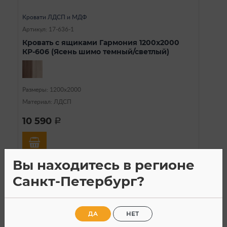
Кровати ЛДСП и МДФ
Артикул: 17-636-1
Кровать с ящиками Гармония 1200x2000
КР-606 (Ясень шимо темный/светлый)
Размеры: 1200х2000
Материал: ЛДСП
10 590
a
Вы находитесь в регионе
Санкт-Петербург?
SALE
ДА
НЕТ