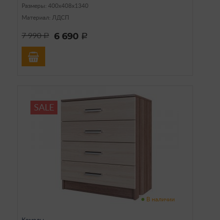
Размеры: 400х408х1340
Материал: ЛДСП
6 690
7 990
a
a
SALE
В наличии
Комоды