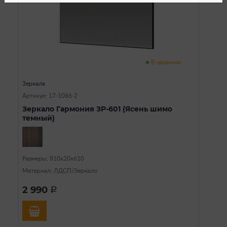
В наличии
Зеркала
Артикул: 17-1086-2
Зеркало Гармония ЗР-601 (Ясень шимо
темный)
Размеры: 810х20х610
Материал: ЛДСП/Зеркало
2 990
a