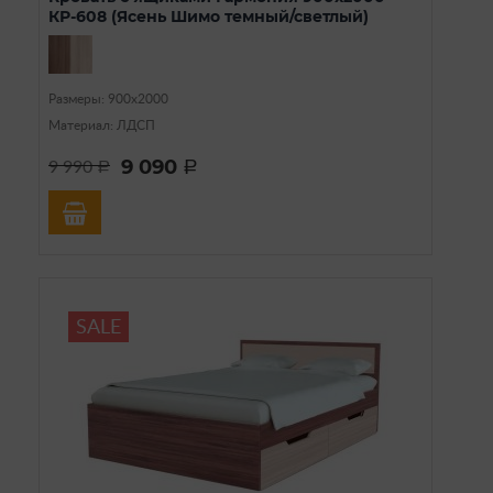
КР-608 (Ясень Шимо темный/светлый)
Размеры: 900х2000
Материал: ЛДСП
9 090
9 990
a
a
SALE