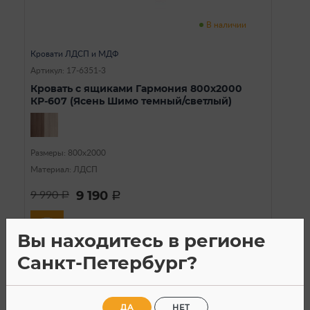
В наличии
Кровати ЛДСП и МДФ
Артикул: 17-6351-3
Кровать с ящиками Гармония 800х2000
КР-607 (Ясень Шимо темный/светлый)
Размеры: 800х2000
Материал: ЛДСП
9 190
9 990
a
a
Вы находитесь в регионе
Санкт-Петербург?
SALE
ДА
НЕТ