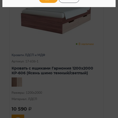
В наличии
Кровати ЛДСП и МДФ
Артикул: 17-636-1
Кровать с ящиками Гармония 1200x2000
КР-606 (Ясень шимо темный/светлый)
Размеры: 1200х2000
Материал: ЛДСП
10 590
a