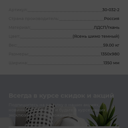
Артикул:
30-032-2
Страна производитель:
Россия
Материал:
ЛДСП/ткань
Цвет:
(Ясень шимо темный)
Вес:
59.00 кг
Размеры:
1350х980
Ширина:
1350 мм
Всегда в курсе скидок и акций
Подпишитесь на расылку о наших акциях,
новинках и новостях и будьте в курсе наших
эксклюзивных предложений!