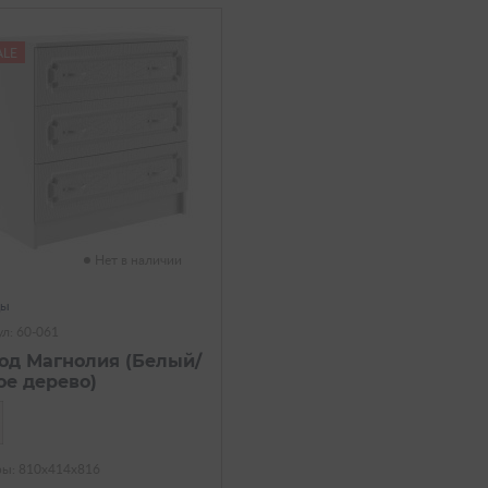
ALE
Нет в наличии
ды
л: 60-061
од Магнолия (Белый/
ое дерево)
ры: 810х414х816