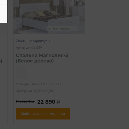
Нет в наличии
Спальные гарнитуры
Артикул: 60-059
Спальня Магнолия-3
)
(Белое дерево)
Размеры: 1400(1600) х 2000
Материал: ЛДСП/МДФ
22 890
25 860
a
a
Сообщить о поступлении