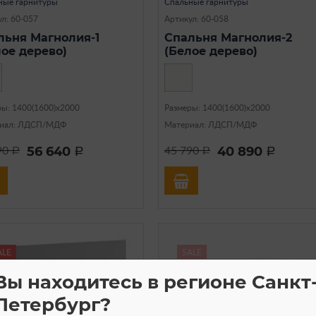
ные гарнитуры
Спальные гарнитуры
л: 60-057
Артикул: 60-058
льня Магнолия-1
Спальня Магнолия-2
лое дерево)
(Белое дерево)
ры: 1400(1600)х2000
Размеры: 1400(1600)х2000
иал: ЛДСП/МДФ
Материал: ЛДСП/МДФ
56 640
40 890
90
45 790
a
a
a
a
ALE
SALE
Вы находитесь в регионе Санкт
Петербург?