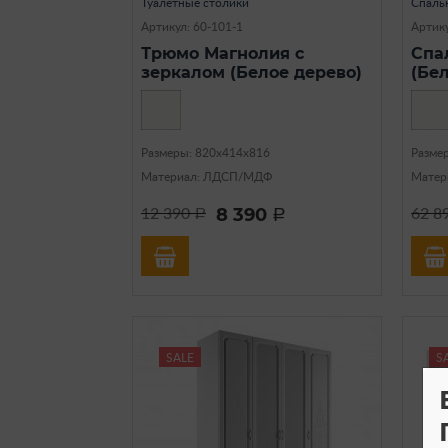
Туалетные столики
Спаль
Артикул: 60-101-1
Артику
Трюмо Магнолия с
Спа
зеркалом (Белое дерево)
(Бе
Размеры: 820х414х816
Разме
Материал: ЛДСП/МДФ
Матер
8 390
12 390
62 8
a
a
SALE
S