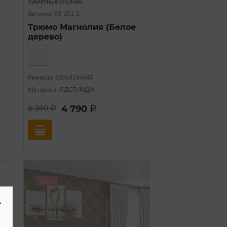
Туалетные столики
Артикул: 60-101-2
Трюмо Магнолия (Белое
дерево)
Размеры: 820х414х640
Материал: ЛДСП/МДФ
4 790
6 390
a
a
SALE
-