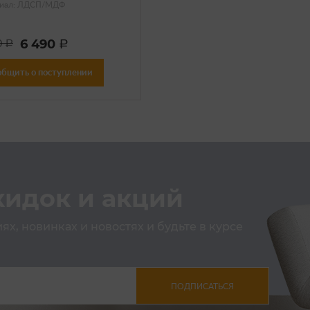
иал: ЛДСП/МДФ
6 490
0
a
a
общить о поступлении
кидок и акций
х, новинках и новостях и будьте в курсе
ПОДПИСАТЬСЯ