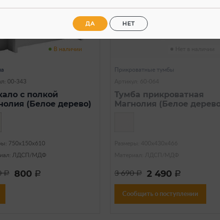
ДА
НЕТ
В наличии
Нет в наличии
ла
Прикроватные тумбы
л: 00-343
Артикул: 60-064
кало с полкой
Тумба прикроватная
нолия (Белое дерево)
Магнолия (Белое дерево
ры: 750х150х610
Размеры: 400х430х466
иал: ЛДСП/МДФ
Материал: ЛДСП/МДФ
800
2 490
0
3 690
a
a
a
a
Сообщить о поступлении