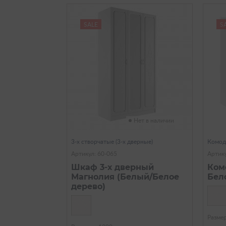
SALE
S
Нет в наличии
3-х створчатые (3-х дверные)
Комо
Артикул: 60-065
Артику
Шкаф 3-х дверный
Ком
Магнолия (Белый/Белое
Бел
дерево)
Разме