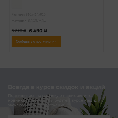
Размеры: 810х414х816
Материал: ЛДСП/МДФ
6 490
8 890
a
a
Сообщить о поступлении
Всегда в курсе скидок и акций
Подпишитесь на расылку о наших акциях,
новинках и новостях и будьте в курсе наших
эксклюзивных предложений!