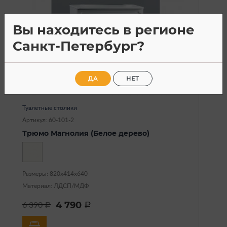
Вы находитесь в регионе
Санкт-Петербург?
ДА
НЕТ
В наличии
Туалетные столики
Артикул: 60-101-2
Трюмо Магнолия (Белое дерево)
Размеры: 820х414х640
Материал: ЛДСП/МДФ
4 790
6 390
a
a