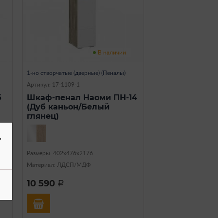
В наличии
1-но створчатые (дверные) (Пеналы)
Артикул: 17-1109-1
б
Шкаф-пенал Наоми ПН-14
(Дуб каньон/Белый
глянец)
-
Размеры: 402х476х2176
Материал: ЛДСП/МДФ
10 590
a