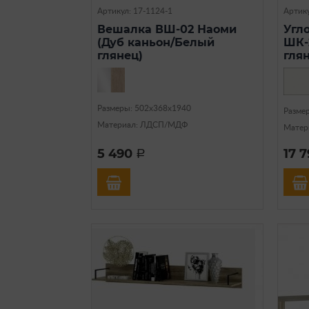
Артикул: 17-1124-1
Артику
Вешалка ВШ-02 Наоми
Угл
(Дуб каньон/Белый
ШК-
глянец)
гля
Размеры: 502х368х1940
Разме
Материал: ЛДСП/МДФ
Матер
5 490
17 
a