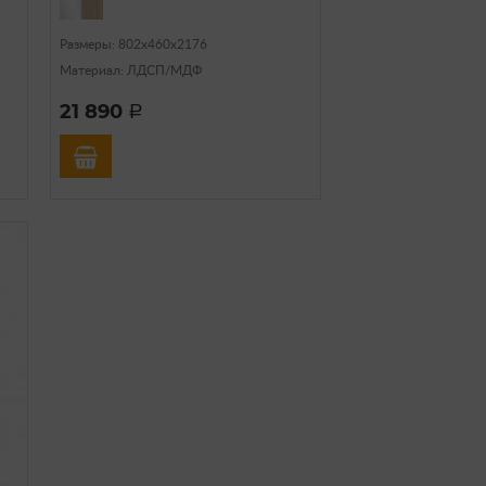
Размеры: 802х460х2176
Материал: ЛДСП/МДФ
21 890
a