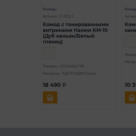
Комоды
Комо
Артикул: 17-023-1
Артику
Комод с тонированными
Ком
витринами Наоми КМ-10
кан
(Дуб каньон/Белый
глянец)
Разме
Матер
Размеры: 1202х460х790
Материал: ЛДСП/МДФ/Стекло
18 490
10 
a