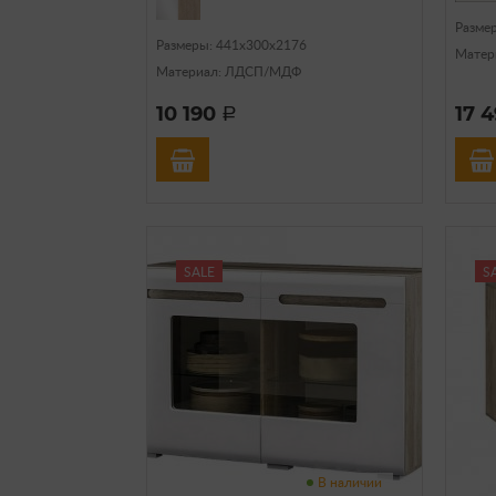
Разме
Размеры: 441х300х2176
Матер
Материал: ЛДСП/МДФ
10 190
17 
a
SALE
S
В наличии