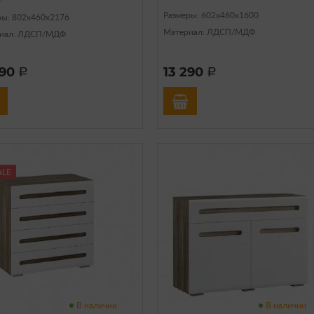
Размеры: 602х460х1600
ры: 802х460х2176
Материал: ЛДСП/МДФ
иал: ЛДСП/МДФ
490
13 290
a
a
ALE
В наличии
В наличии