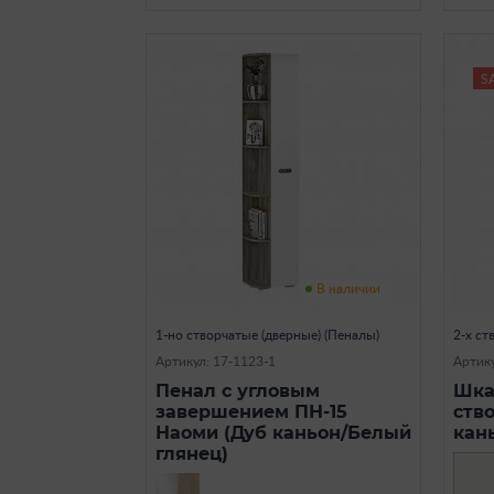
S
В наличии
1-но створчатые (дверные) (Пеналы)
2-х ст
Артикул: 17-1123-1
Артику
Пенал с угловым
Шка
завершением ПН-15
ств
Наоми (Дуб каньон/Белый
кан
глянец)