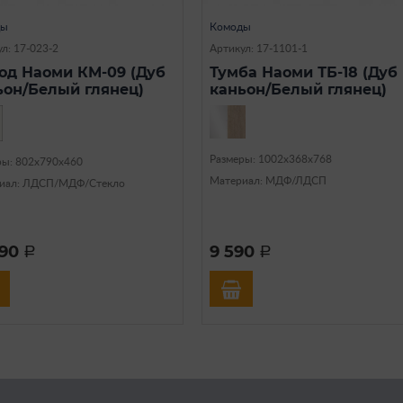
ды
Комоды
л: 17-023-2
Артикул: 17-1101-1
од Наоми КМ-09 (Дуб
Тумба Наоми ТБ-18 (Дуб
ьон/Белый глянец)
каньон/Белый глянец)
Размеры: 1002х368х768
ры: 802х790х460
Материал: МДФ/ЛДСП
иал: ЛДСП/МДФ/Стекло
390
9 590
a
a