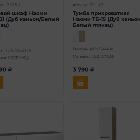
л: 17-025-1
Артикул: 17-1107-1
овой шкаф Наоми
Тумба прикроватная
21 (Дуб каньон/Белый
Наоми ТБ-15 (Дуб каньон
нец)
Белый глянец)
Размеры: 402х374х406
ры: 750х750х2176
Материал: ЛДСП/МДФ
иал: ЛДСП/МДФ
790
3 790
a
a