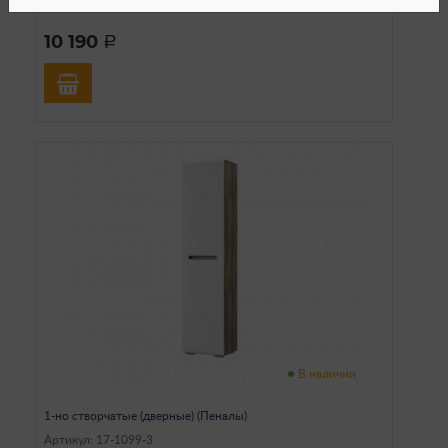
Материал: ЛДСП/МДФ
10 190
a
В наличии
1-но створчатые (дверные) (Пеналы)
Артикул: 17-1099-3