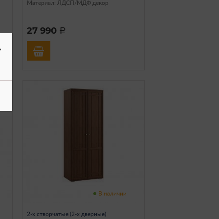
Материал: ЛДСП/МДФ декор
27 990
a
-
В наличии
2-х створчатые (2-х дверные)