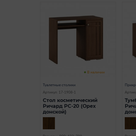
В наличии
Туалетные столики
Прикр
Артикул: 17-1908-1
Артику
Стол косметический
Тум
Ричард РС-20 (Орех
Рич
донской)
дон