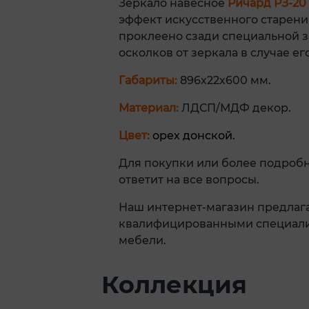
Зеркало навесное
Ричард РЗ-20
эффект искусственного старения
проклеено сзади специальной 
осколков от зеркала в случае е
Габариты:
896х22х600 мм.
Материал:
ЛДСП/МДФ декор.
Цвет:
орех донской.
Для покупки или более подроб
ответит на все вопросы.
Наш интернет-магазин предлага
квалифицированными специалис
мебели.
Коллекция