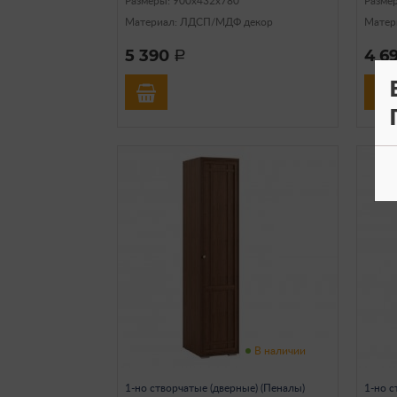
Размеры: 900х432х780
Разме
Материал: ЛДСП/МДФ декор
Матер
5 390
4 6
a
В наличии
1-но створчатые (дверные) (Пеналы)
1-но с