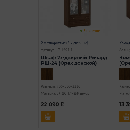
В наличии
2-х створчатые (2-х дверные)
Комо
Артикул: 17-1904-1
Артику
Шкаф 2х-дверный Ричард
Ком
РШ-24 (Орех донской)
(Ор
Размеры: 900х530х2210
Разме
Материал: ЛДСП/МДФ декор
Матер
22 090
13 
a