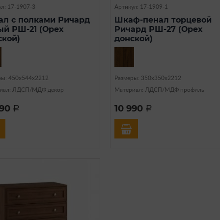
л: 17-1907-3
Артикул: 17-1909-1
ал с полками Ричард
Шкаф-пенал торцевой
ый РШ-21 (Орех
Ричард РШ-27 (Орех
ской)
донской)
ры: 450х544х2212
Размеры: 350х350х2212
иал: ЛДСП/МДФ декор
Материал: ЛДСП/МДФ профиль
990
10 990
a
a