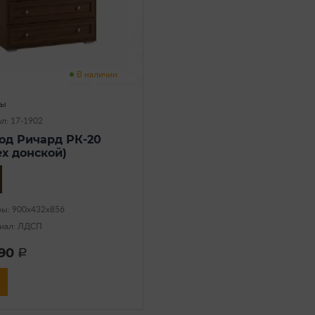
В наличии
ды
л: 17-1902
од Ричард РК-20
ех донской)
ры: 900х432х856
иал: ЛДСП
390
a