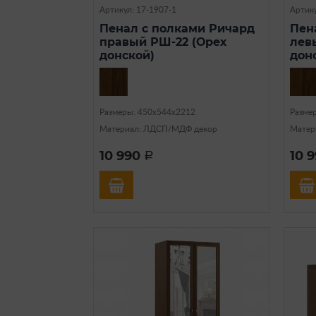
Артикул: 17-1907-1
Артику
Пенал с полками Ричард
Пен
правый РШ-22 (Орех
лев
донской)
дон
Размеры: 450х544х2212
Разме
Материал: ЛДСП/МДФ декор
Матер
10 990
10 
a