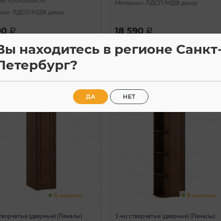
ры: 450х380х450
Материал: ЛДСП/МДФ декор
иал: ЛДСП/МДФ декор
90
18 590
a
a
Вы находитесь в регионе Санкт
Петербург?
ДА
НЕТ
В наличии
В наличии
творчатые (дверные) (Пеналы)
1-но створчатые (дверные) (Пеналы)