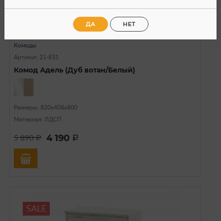
ДА
НЕТ
В наличии
Комоды
Артикул: 21-831
Комод Адель (Дуб вотан/Белый)
Размеры: 820х408х800
Материал: ЛДСП
4 190
5 890
a
a
SALE