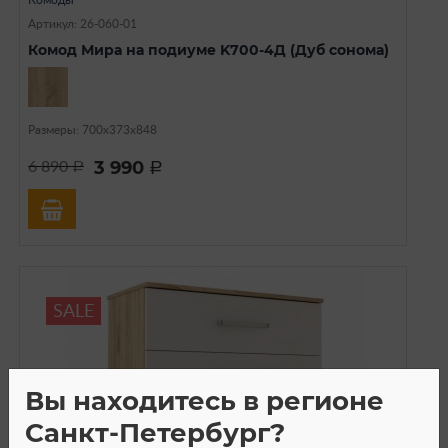
Комоды
Артикул: 26-060-01
Комод Мира на подиуме K700-4Д (Дуб сонома)
Размеры: 700х373х848
3 990
6 890
a
a
SALE
Вы находитесь в регионе
Санкт-Петербург?