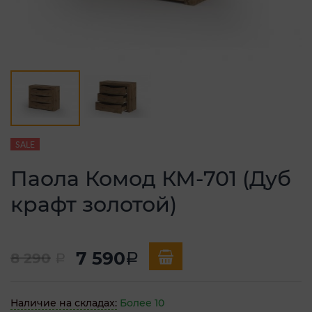
SALE
Паола Комод КМ-701 (Дуб
крафт золотой)
7 590
8 290
a
a
Наличие на складах:
Более 10