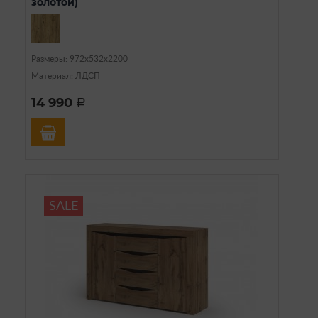
золотой)
Размеры: 972х532х2200
Материал: ЛДСП
14 990
a
SALE