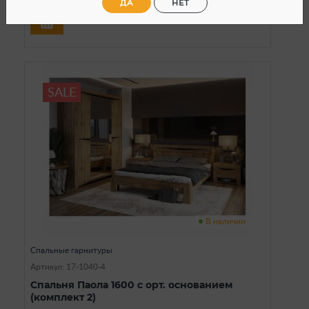
ДА
НЕТ
SALE
В наличии
Спальные гарнитуры
Артикул: 17-1040-4
Спальня Паола 1600 с орт. основанием
(комплект 2)