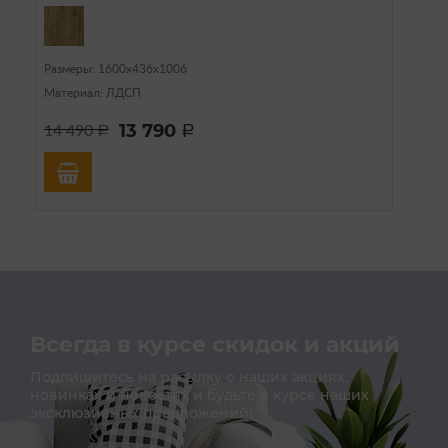
Размеры: 1600х436х1006
Материал: ЛДСП
13 790
14 490
a
a
Всегда в курсе скидок и акций
Подпишитесь на расылку о наших акциях,
новинках и новостях и будьте в курсе наших
эксклюзивных предложений!