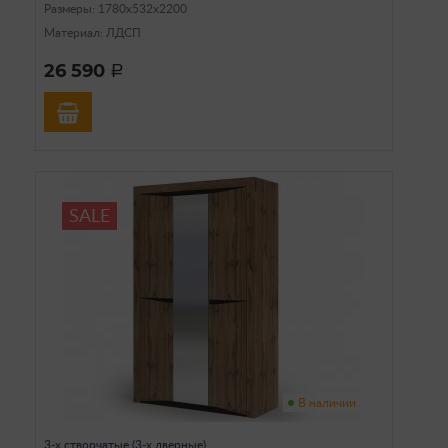
Размеры: 1780х532х2200
Материал: ЛДСП
26 590
a
SALE
В наличии
3-х створчатые (3-х дверные)