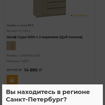
В наличии
Шкафы в стиле IKEA
Артикул: 67-334-2
Шкаф Сура 1200 с 3 ящиками (Дуб сонома)
Размеры: 1200х480х2100
Материал: ЛДСП
14 690
20 490
a
a
Вы находитесь в регионе
Санкт-Петербург?
SALE