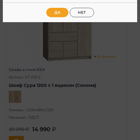
ДА
НЕТ
В наличии
Шкафы в стиле IKEA
Артикул: 67-332-2
Шкаф Сура 1200 с 1 ящиком (Сонома)
Размеры: 1200х480х2100
Материал: ЛДСП
14 990
20 390
a
a