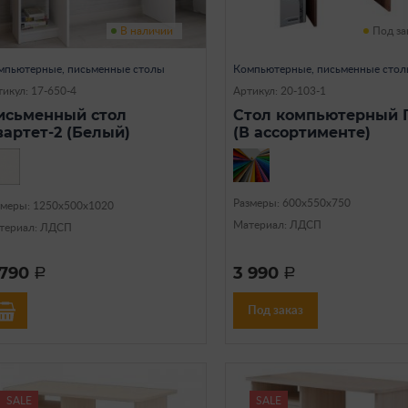
В наличии
Под за
мпьютерные, письменные столы
Компьютерные, письменные сто
икул: 17-650-4
Артикул: 20-103-1
исьменный стол
Стол компьютерный 
вартет-2 (Белый)
(В ассортименте)
Размеры: 600x550x750
змеры: 1250х500х1020
Материал: ЛДСП
териал: ЛДСП
 790
3 990
a
a
Под заказ
SALE
SALE