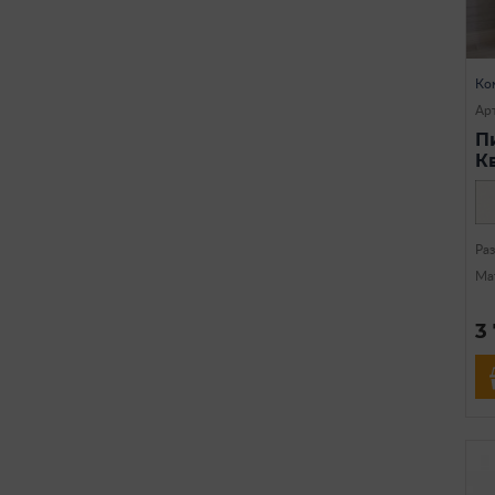
Ко
Арт
П
К
Ра
Ма
3