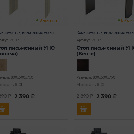
В наличии
В нали
мпьютерные, письменные столы
Компьютерные, письменные сто
икул: 30-151-2
Артикул: 30-151-1
тол письменный УНО
Стол письменный УН
Сонома)
(Венге)
змеры: 800х500х750
Размеры: 800х500х750
териал: ЛДСП
Материал: ЛДСП
2 390
2 390
890
2 890
a
a
a
a