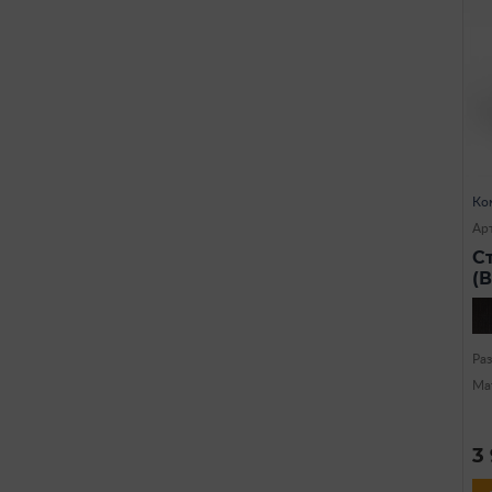
Ко
Арт
С
(
Ра
Ма
3