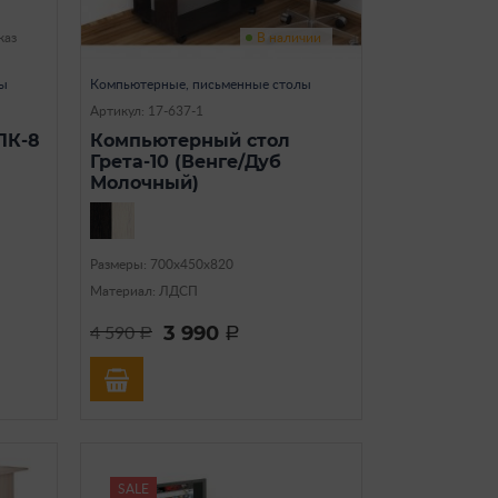
каз
В наличии
лы
Компьютерные, письменные столы
Артикул: 17-637-1
ПК-8
Компьютерный стол
Грета-10 (Венге/Дуб
Молочный)
Размеры: 700х450х820
Материал: ЛДСП
3 990
4 590
a
a
SALE