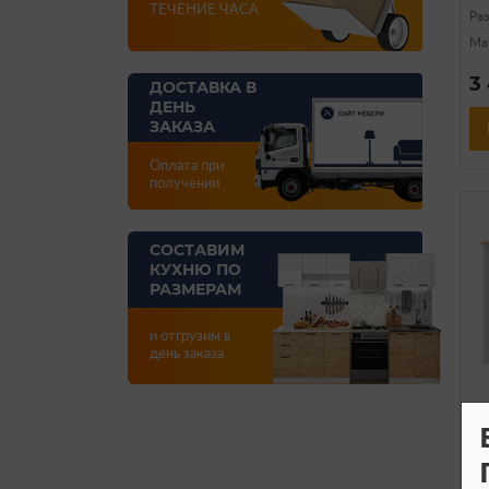
ТЕЧЕНИЕ ЧАСА
Ра
Ма
3
ДОСТАВКА В
ДЕНЬ
ЗАКАЗА
Оплата при
получении
СОСТАВИМ
КУХНЮ ПО
РАЗМЕРАМ
и отгрузим в
день заказа
Ко
Ар