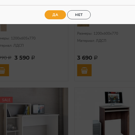
тол компьютерный Юкки
Письменный стол Хе
Т 1200 (Дуб делано/
01 (Крафт золотой)
елый)
ДА
НЕТ
Размеры: 1200х600х770
змеры: 1200х605х770
Материал: ЛДСП
териал: ЛДСП
3 590
3 690
990
a
a
a
SALE