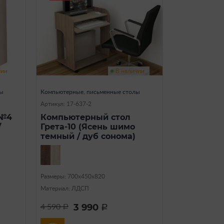
чии
В наличии
лы
Компьютерные, письменные столы
Артикул: 17-637-2
 №4
Компьютерный стол
/
Грета-10 (Ясень шимо
темный / дуб сонома)
Размеры: 700х450х820
Материал: ЛДСП
3 990
4 590
a
a