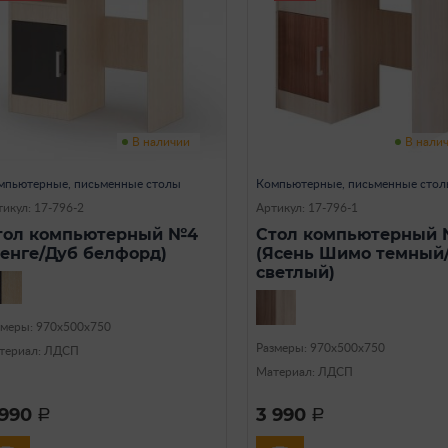
В наличии
В нали
мпьютерные, письменные столы
Компьютерные, письменные сто
икул: 17-796-2
Артикул: 17-796-1
тол компьютерный №4
Стол компьютерный
Венге/Дуб белфорд)
(Ясень Шимо темный
светлый)
змеры: 970х500х750
Размеры: 970х500х750
териал: ЛДСП
Материал: ЛДСП
 990
3 990
a
a