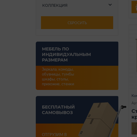
КОЛЛЕКЦИЯ
СБРОСИТЬ
МЕБЕЛЬ ПО
ИНДИВИДУАЛЬНЫМ
РАЗМЕРАМ
Зеркала, комоды,
обувницы, тумбы
шкафы, столы,
прихожие, стенки
Ко
Ар
БЕСПЛАТНЫЙ
С
САМОВЫВОЗ
к
ОТГРУЗИМ В