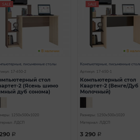
SALE
SALE
В наличии
В нали
мпьютерные, письменные столы
Компьютерные, письменные сто
икул: 17-650-2
Артикул: 17-650-1
омпьютерный стол
Компьютерный стол
вартет-2 (Ясень шимо
Квартет-2 (Венге/Дуб
емный дуб сонома)
Молочный)
змеры: 1250х500х1020
Размеры: 1250х500х1020
териал: ЛДСП
Материал: ЛДСП
 290
3 290
a
a