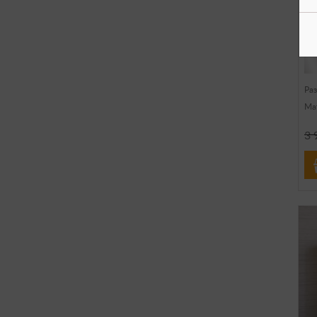
С
С
Б
Ра
Ма
3 