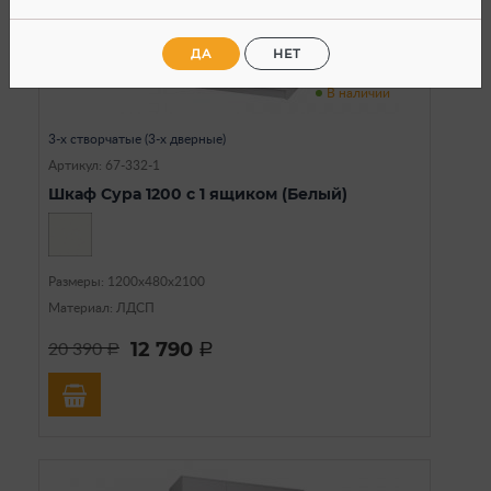
ДА
НЕТ
В наличии
3-х створчатые (3-х дверные)
Артикул: 67-332-1
Шкаф Сура 1200 с 1 ящиком (Белый)
Размеры: 1200х480х2100
Материал: ЛДСП
12 790
20 390
a
a