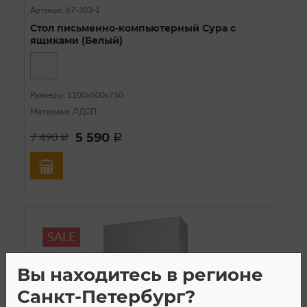
Артикул: 67-303-1
Стол письменно-компьютерный Сура с
ящиками (Белый)
Размеры: 1100х500х750
Материал: ЛДСП
5 590
7 490
a
a
SALE
Вы находитесь в регионе
Санкт-Петербург?