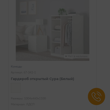
Нет в наличии
Комоды
Артикул: 67-342-1
Гардероб открытый Сура (Белый)
Размеры: 1004х460х1100
Материал: ЛДСП