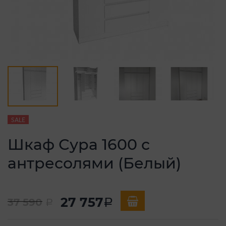
SALE
Шкаф Сура 1600 с
антресолями (Белый)
27 757
37 590
a
a