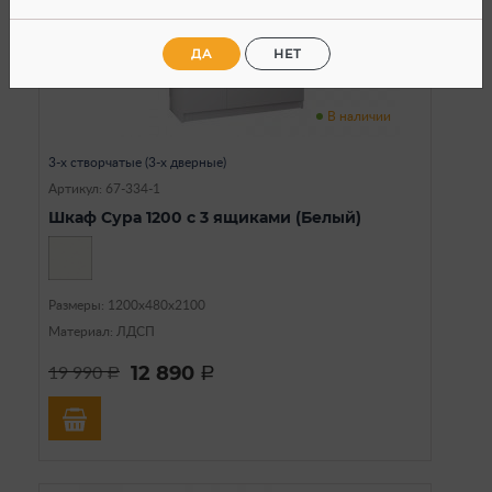
ДА
НЕТ
В наличии
3-х створчатые (3-х дверные)
Артикул: 67-334-1
Шкаф Сура 1200 с 3 ящиками (Белый)
Размеры: 1200х480х2100
Материал: ЛДСП
12 890
19 990
a
a