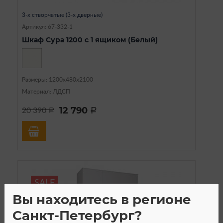
3-х створчатые (3-х дверные)
Артикул: 67-332-1
Шкаф Сура 1200 с 1 ящиком (Белый)
Размеры: 1200х480х2100
Материал: ЛДСП
12 790
20 390
a
a
SALE
Вы находитесь в регионе
Санкт-Петербург?