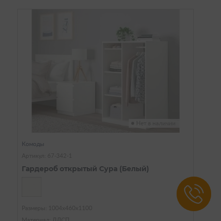
Нет в наличии
Комоды
Артикул: 67-342-1
Гардероб открытый Сура (Белый)
Размеры: 1004х460х1100
Материал: ЛДСП