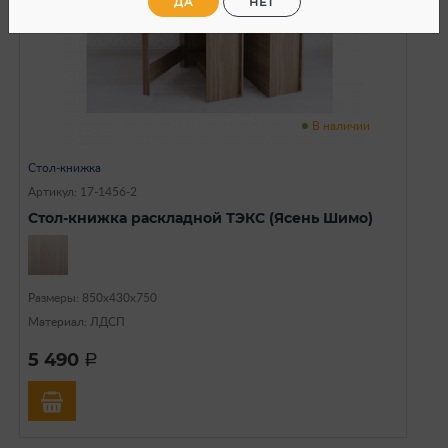
ДА
НЕТ
В наличии
Стол-книжка
Артикул: 17-1456-2
Стол-книжка раскладной ТЭКС (Ясень Шимо)
Размеры: 850х430х750
Материал: ЛДСП
5 490
a