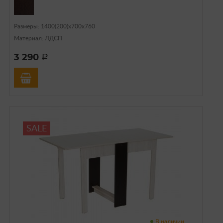
Размеры: 1400(200)х700х760
Материал: ЛДСП
3 290
a
SALE
В наличии