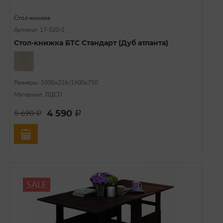
Стол-книжка
Артикул: 17-520-2
Стол-книжка БТС Стандарт (Дуб атланта)
Размеры: 1000х226/1600х750
Материал: ЛДСП
4 590
5 690
a
a
SALE